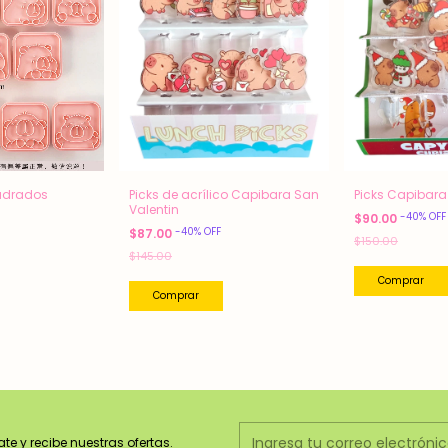
adrados
Picks de acrílico Capibara San
Picks Capibar
Valentin
-
40
%
OFF
$90.00
-
40
%
OFF
$87.00
$150.00
$145.00
ate y recibe nuestras ofertas.