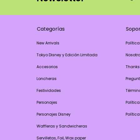
Categorías
Sopo
New Arrivals
Polític
Tokyo Disney y Edición Limitada
Nosotr
Accesorios
Thanks
Loncheras
Pregunt
Festividades
Términ
Personajes
Polític
Personajes Disney
Polític
Waffleras y Sandwicheras
Servilletas, Foil, Wax paper