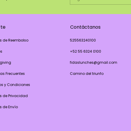
rte
Contáctanos
as de Reembolso
525563240100
os
+52 55 6324 0100
giving
fidaslunches@gmail.com
as Frecuentes
Camino del triunfo
os y Condiciones
as de Privacidad
as de Envío