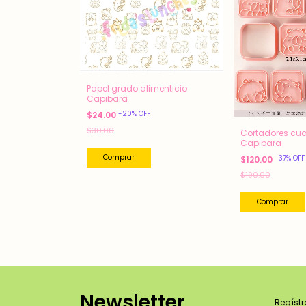
Papel grado alimenticio
Capibara
-
20
%
OFF
$24.00
$30.00
Cortadores cu
Capibara
Comprar
-
37
%
OFF
$120.00
$190.00
Newsletter
Regístr