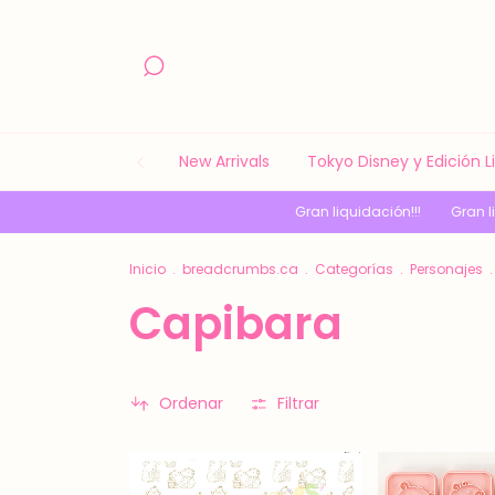
New Arrivals
Tokyo Disney y Edición 
Gran liquidación!!!
Gran liquidación!
Inicio
.
breadcrumbs.ca
.
Categorías
.
Personajes
.
Capibara
Ordenar
Filtrar