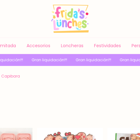
Limitada
Accesorios
Loncheras
Festividades
Per
!!
Gran liquidación!!!
Gran liquidación!!!
Gran liquidación!!!
Capibara