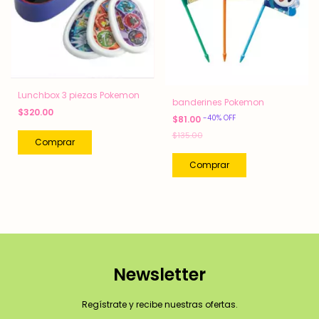
Lunchbox 3 piezas Pokemon
banderines Pokemon
$320.00
-
40
%
OFF
$81.00
$135.00
Newsletter
Regístrate y recibe nuestras ofertas.