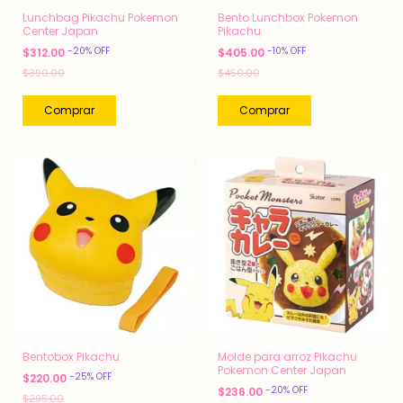
Lunchbag Pikachu Pokemon
Bento Lunchbox Pokemon
Center Japan
Pikachu
-
20
%
OFF
-
10
%
OFF
$312.00
$405.00
$390.00
$450.00
Bentobox Pikachu
Molde para arroz Pikachu
Pokemon Center Japan
-
25
%
OFF
$220.00
-
20
%
OFF
$236.00
$295.00