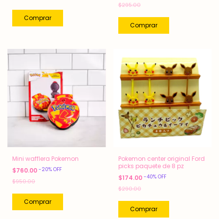
$295.00
Mini wafflera Pokemon
Pokemon center original Ford
picks paquete de 8 pz
-
20
%
OFF
$760.00
-
40
%
OFF
$174.00
$950.00
$290.00
Comprar