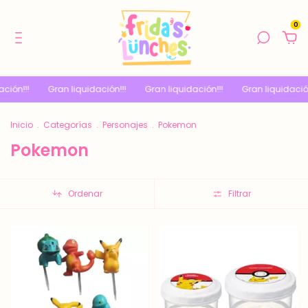
0
ón!!!
Gran liquidación!!!
Gran liquidación!!!
Gran liquidación!!
Inicio
.
Categorías
.
Personajes
.
Pokemon
Pokemon
Ordenar
Filtrar