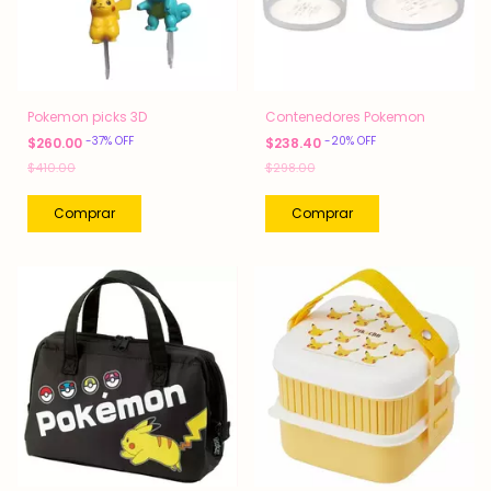
Pokemon picks 3D
Contenedores Pokemon
-
37
%
OFF
-
20
%
OFF
$260.00
$238.40
$410.00
$298.00