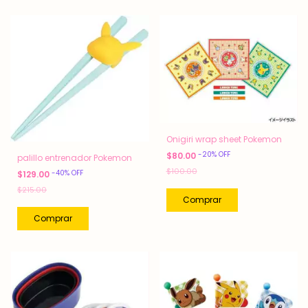
Onigiri wrap sheet Pokemon
-
20
%
OFF
$80.00
palillo entrenador Pokemon
$100.00
-
40
%
OFF
$129.00
$215.00