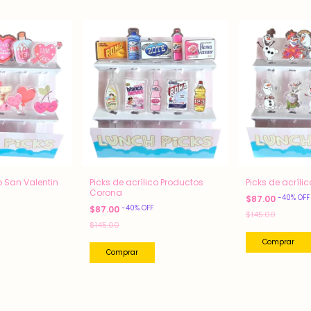
o San Valentin
Picks de acrílico Productos
Picks de acrílic
Corona
-
40
%
OFF
$87.00
-
40
%
OFF
$87.00
$145.00
$145.00