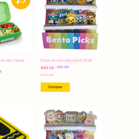
x Lite Clover
Picks acrílico Mundial 2026
-
40
%
OFF
$90.00
F
$150.00