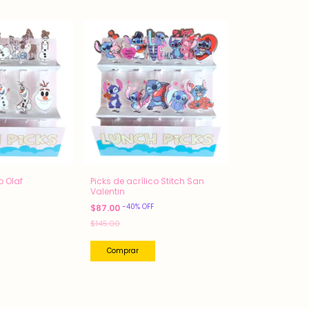
o Olaf
Picks de acrílico Stitch San
Valentin
-
40
%
OFF
$87.00
$145.00