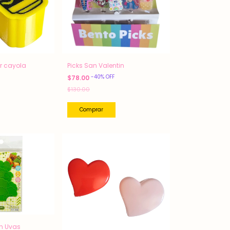
r cayola
Picks San Valentin
-
40
%
OFF
$78.00
$130.00
on Uvas