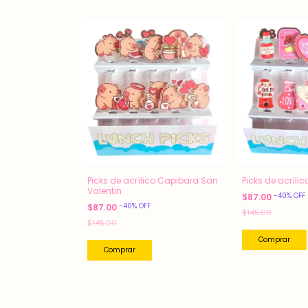
Picks de acrílico Capibara San
Picks de acrílic
Valentin
-
40
%
OFF
$87.00
-
40
%
OFF
$87.00
$145.00
$145.00