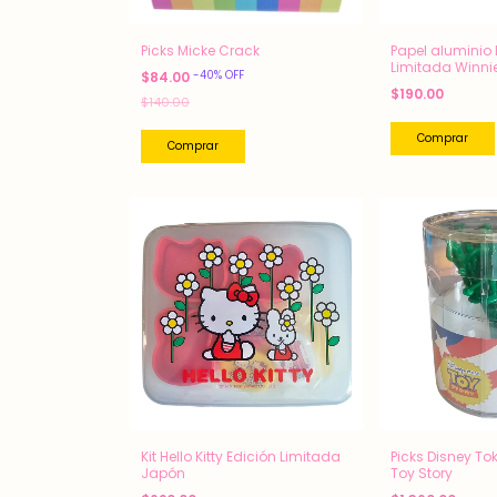
Picks Micke Crack
Papel aluminio 
Limitada Winni
-
40
%
OFF
$84.00
$190.00
$140.00
Kit Hello Kitty Edición Limitada
Picks Disney T
Japón
Toy Story