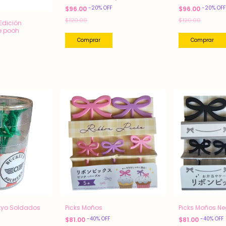
-
20
%
OFF
-
20
%
OFF
$96.00
$96.00
$120.00
$120.00
Edición
e pooh
okyo Soldados
Picks Moños
Picks Moños Ne
-
40
%
OFF
-
40
%
OFF
$81.00
$81.00