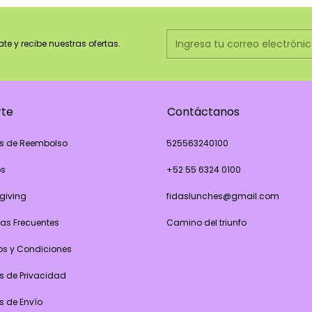
ate y recibe nuestras ofertas.
rte
Contáctanos
as de Reembolso
525563240100
os
+52 55 6324 0100
giving
fidaslunches@gmail.com
as Frecuentes
Camino del triunfo
os y Condiciones
as de Privacidad
as de Envío