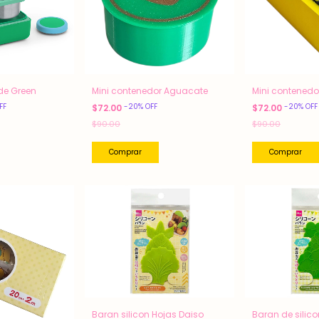
de Green
Mini contenedor Aguacate
Mini contenedo
FF
-
20
%
OFF
-
20
%
OFF
$72.00
$72.00
$90.00
$90.00
Comprar
Baran silicon Hojas Daiso
Baran de silic