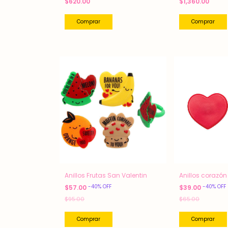
$620.00
$1,360.00
Comprar
Anillos Frutas San Valentin
Anillos corazón
-
40
%
OFF
-
40
%
OFF
$57.00
$39.00
$95.00
$65.00