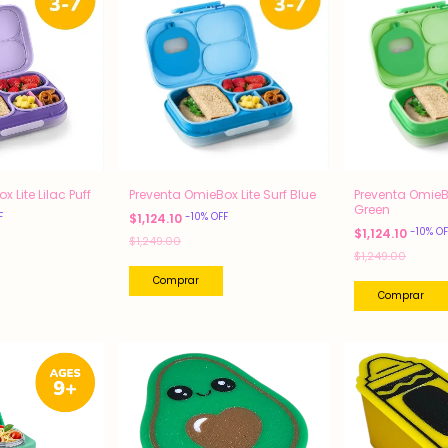
 Lite Lilac Puff
Preventa OmieBox Lite Surf Blue
Preventa OmieBo
Green
F
-
10
%
OFF
$1,124.10
-
10
%
OF
$1,124.10
$1,249.00
$1,249.00