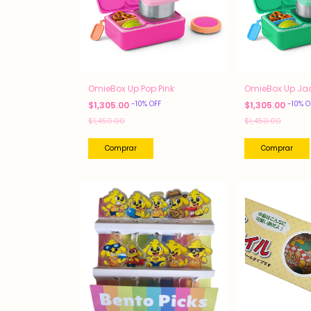
OmieBox Up Pop Pink
OmieBox Up Ja
-
10
%
OFF
-
10
%
O
$1,305.00
$1,305.00
$1,450.00
$1,450.00