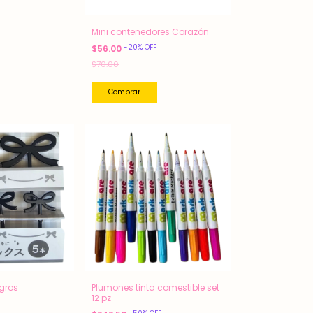
Mini contenedores Corazón
-
20
%
OFF
$56.00
$70.00
gros
Plumones tinta comestible set
12 pz