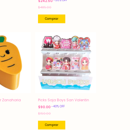
-
50
%
OFF
$242.50
$485.00
r Zanahoria
Picks Saja Boys San Valentin
-
40
%
OFF
$90.00
$150.00