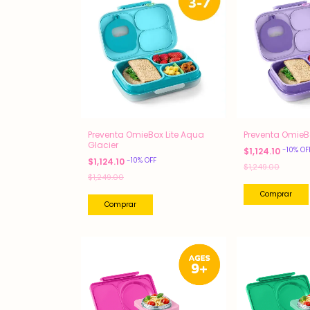
Preventa OmieBox Lite Aqua
Preventa OmieBox
Glacier
-
10
%
OF
$1,124.10
-
10
%
OFF
$1,124.10
$1,249.00
$1,249.00