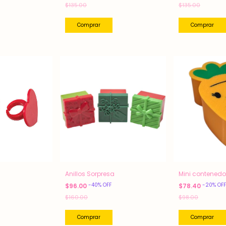
$135.00
$135.00
Anillos Sorpresa
Mini contenedo
-
40
%
OFF
-
20
%
OFF
$96.00
$78.40
$160.00
$98.00