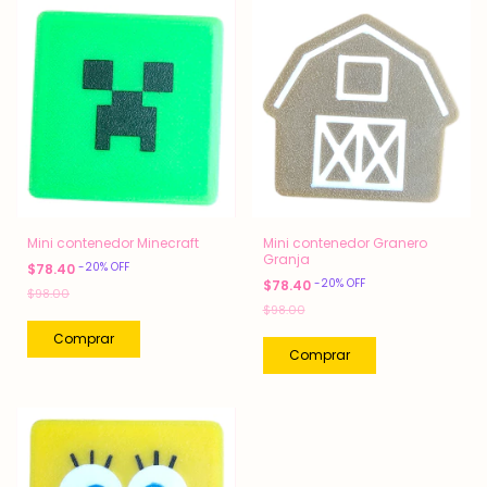
Mini contenedor Minecraft
Mini contenedor Granero
Granja
-
20
%
OFF
$78.40
-
20
%
OFF
$78.40
$98.00
$98.00