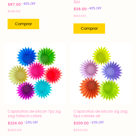
2pz
-
40
%
OFF
$87.00
-
40
%
OFF
$36.00
$145.00
$60.00
Capacillos de silicon 7pz zig
Capacillos de silicon zig zag
zag falleció colors
5pz colores all
-
20
%
OFF
-
20
%
OFF
$224.00
$200.00
$280.00
$250.00