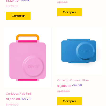
-
10
%
OFF
$1,124.10
$150.00
$1,249.00
Omie Up Cosmic Blue
-
10
%
OFF
$1,305.00
$1,450.00
Omiebox Pixie Pink
-
10
%
OFF
$1,305.00
$1,450.00