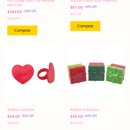
Plumones tinta comestible
Anillos Frutas San Valentin
set 12 pz
-
40
%
OFF
$57.00
-
50
%
OFF
$242.50
$95.00
$485.00
Anillos corazón
Anillos Sorpresa
-
40
%
OFF
-
40
%
OFF
$39.00
$96.00
$65.00
$160.00