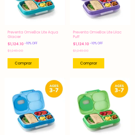
Preventa OmieBox Lite Aqua
Preventa OmieBox Lite Lilac
Glacier
Puff
-
10
%
OFF
-
10
%
OFF
$1,124.10
$1,124.10
$1,249.00
$1,249.00