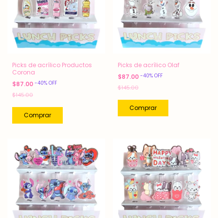
Picks de acrílico Productos
Picks de acrílico Olaf
Corona
-
40
%
OFF
$87.00
-
40
%
OFF
$87.00
$145.00
$145.00