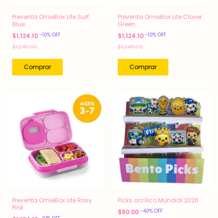
Preventa OmieBox Lite Surf
Preventa OmieBox Lite Clover
Blue
Green
-
10
%
OFF
-
10
%
OFF
$1,124.10
$1,124.10
$1,249.00
$1,249.00
Preventa OmieBox Lite Rosy
Picks acrílico Mundial 2026
Pink
-
40
%
OFF
$90.00