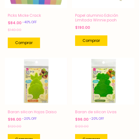
Picks Micke Crack
Papel aluminio Edición
Limitada Winnie pooh
-
40
%
OFF
$84.00
$190.00
$140.00
Baran silicon Hojas Daiso
Baran de silicon Uvas
-
20
%
OFF
-
20
%
OFF
$96.00
$96.00
$120.00
$120.00