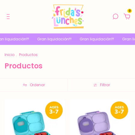
0
n!!!
Gran liquidación!!!
Gran liquidación!!!
Gran liquidación!!!
Inicio
.
Productos
Productos
Ordenar
Filtrar