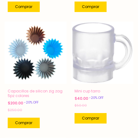
Capacillos de silicon zig zag
Mini cup tarro
5pz colores
-
20
%
OFF
$40.00
-
20
%
OFF
$200.00
$50.00
$250.00