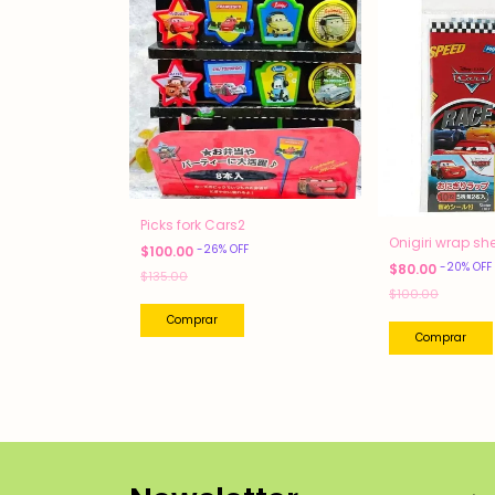
Picks fork Cars2
Onigiri wrap sh
-
26
%
OFF
$100.00
-
20
%
OFF
$80.00
$135.00
$100.00