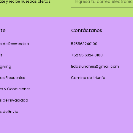
ate y recibe nuestras ofertas.
rte
Contáctanos
as de Reembolso
525563240100
os
+52 55 6324 0100
giving
fidaslunches@gmail.com
as Frecuentes
Camino del triunfo
os y Condiciones
as de Privacidad
as de Envío