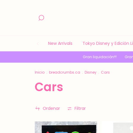
New Arrivals
Tokyo Disney y Edición 
Gran liquidación!!!
Gran liq
Inicio
.
breadcrumbs.ca
.
Disney
.
Cars
Cars
Ordenar
Filtrar