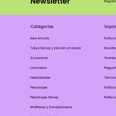
Newsletter
Regístr
Categorías
Sopo
New Arrivals
Polític
Tokyo Disney y Edición Limitada
Nosotr
Accesorios
Thanks
Loncheras
Pregunt
Festividades
Términ
Personajes
Polític
Personajes Disney
Polític
Waffleras y Sandwicheras