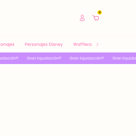
0
sonajes
Personajes Disney
Waffleras y Sandwicheras
ción!!!
Gran liquidación!!!
Gran liquidación!!!
Gran liquidación