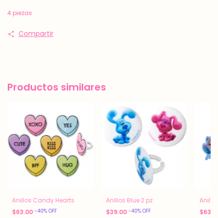
4 piezas
Compartir
Productos similares
Anillos Candy Hearts
Anillos Blue 2 pz
Anillo
-
40
%
OFF
-
40
%
OFF
$63.00
$39.00
$63.