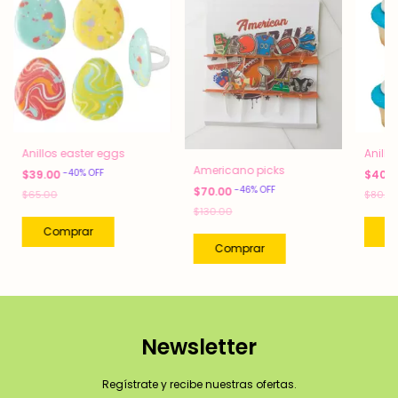
Anillos easter eggs
Anillo
Americano picks
-
40
%
OFF
$39.00
$40.
-
46
%
OFF
$70.00
$65.00
$80.0
$130.00
Newsletter
Regístrate y recibe nuestras ofertas.