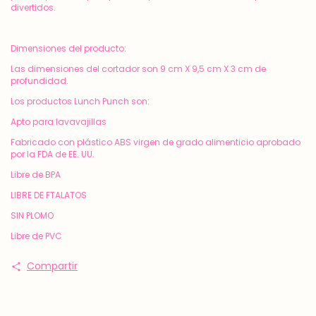
perfora, presiona, pela y coloca para crear almuerzos súper
divertidos.
Dimensiones del producto:
Las dimensiones del cortador son 9 cm X 9,5 cm X 3 cm de
profundidad.
Los productos Lunch Punch son:
Apto para lavavajillas
Fabricado con plástico ABS virgen de grado alimenticio aprobado
por la FDA de EE. UU.
Libre de BPA
LIBRE DE FTALATOS
SIN PLOMO
Libre de PVC
Compartir