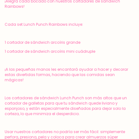
¡Alegra cada bocado con nuestros cortadores de sándwich
Rainbows!
Cada set Lunch Punch Rainbows incluye:
1 cortador de sándwich arcoíris grande
1 cortador de sándwich arcoíris mini cuádruple
¡A las pequeñas manos les encantará ayudar a hacer y decorar
estas divertidas formas, haciendo que las comidas sean
mágicas!
Los cortadores de sándwich Lunch Punch son más altos que un
cortador de galletas para que tu sándwich quede liviano y
esponjoso, y están especialmente diseñados para dejar solo la
corteza, lo que minimiza el desperdicio.
Usar nuestros cortadores no podría ser más fácil: simplemente