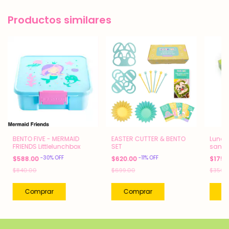
Productos similares
BENTO FIVE - MERMAID
EASTER CUTTER & BENTO
Lunch
FRIENDS Littlelunchbox
SET
sand
romp
-
30
%
OFF
-
11
%
OFF
$588.00
$620.00
$175.
$840.00
$699.00
$350.