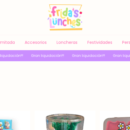
Limitada
Accesorios
Loncheras
Festividades
Per
!!
Gran liquidación!!!
Gran liquidación!!!
Gran liquidación!!!