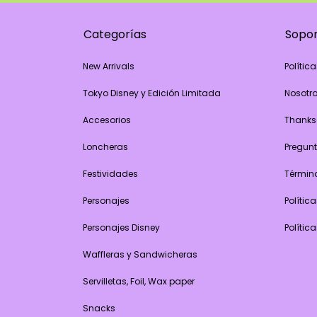
Categorías
Sopo
New Arrivals
Polític
Tokyo Disney y Edición Limitada
Nosotr
Accesorios
Thanks
Loncheras
Pregunt
Festividades
Términ
Personajes
Polític
Personajes Disney
Polític
Waffleras y Sandwicheras
Servilletas, Foil, Wax paper
Snacks