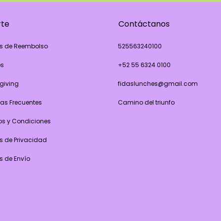
rte
Contáctanos
as de Reembolso
525563240100
os
+52 55 6324 0100
giving
fidaslunches@gmail.com
as Frecuentes
Camino del triunfo
os y Condiciones
as de Privacidad
as de Envío