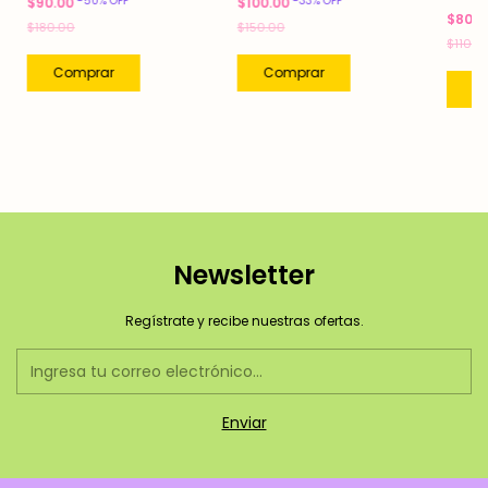
-
33
%
OFF
-
50
%
OFF
$100.00
$90.00
$80.
$150.00
$180.00
$110.0
Newsletter
Regístrate y recibe nuestras ofertas.