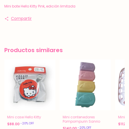
Mini bote Hello Kitty Pink, edición limitada
Compartir
Productos similares
Mini case Hello Kitty
Mini contenedores
Mini 
Pompompurin Sanrio
-
20
%
OFF
$88.00
$112.
-
20
%
OFF
$140.00