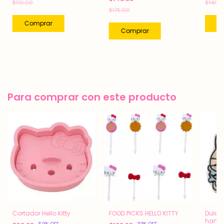
$110.00
$140.0
$175.00
Para comprar con este producto
FOOD PICKS HELLO KITTY
Cortador Hello Kitty
Dulces
hamb