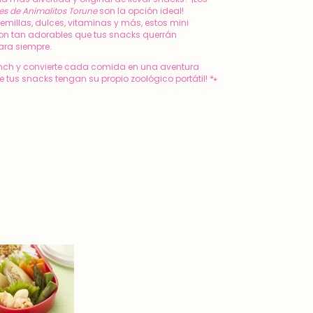
a más divertida y original de llevar snacks? ¡Los
es de Animalitos Torune
son la opción ideal!
semillas, dulces, vitaminas y más, estos mini
on tan adorables que tus snacks querrán
ara siempre.
lunch y convierte cada comida en una aventura
 tus snacks tengan su propio zoológico portátil! 🐾