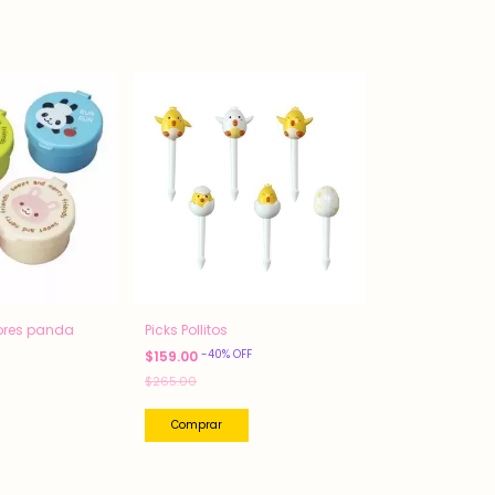
ores panda
Picks Pollitos
-
40
%
OFF
$159.00
$265.00