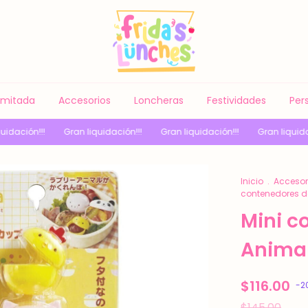
Limitada
Accesorios
Loncheras
Festividades
Per
an liquidación!!!
Gran liquidación!!!
Gran liquidación!!!
Gran l
Inicio
.
Accesor
contenedores d
Mini c
Animal
$116.00
-
2
$145.00