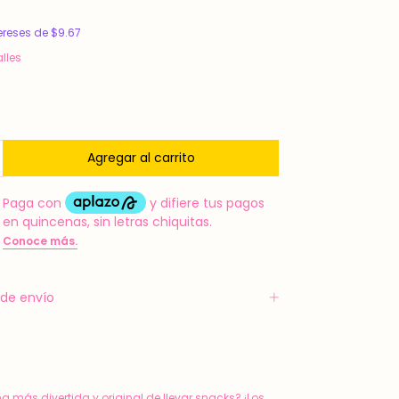
ereses de
$9.67
lles
de envío