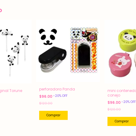
o
perforadora Panda
ginal Torune
mini contened
conejo
-
20
%
OFF
$96.00
-
20
%
OFF
$96.00
$120.00
$120.00