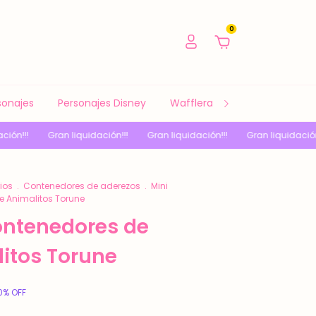
0
sonajes
Personajes Disney
Waffleras y Sandwicheras
iquidación!!!
Gran liquidación!!!
Gran liquidación!!!
Gran liqui
ios
.
Contenedores de aderezos
.
Mini
e Animalitos Torune
ontenedores de
itos Torune
0
%
OFF