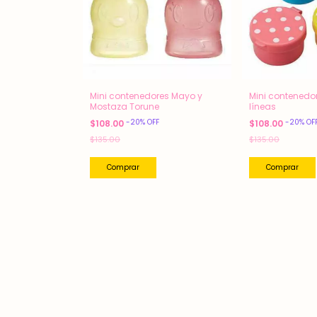
Mini contenedores Mayo y
Mini contenedo
Mostaza Torune
líneas
-
20
%
OFF
-
20
%
OF
$108.00
$108.00
$135.00
$135.00