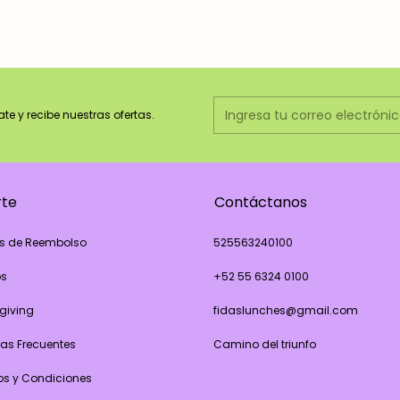
ate y recibe nuestras ofertas.
rte
Contáctanos
as de Reembolso
525563240100
os
+52 55 6324 0100
giving
fidaslunches@gmail.com
as Frecuentes
Camino del triunfo
os y Condiciones