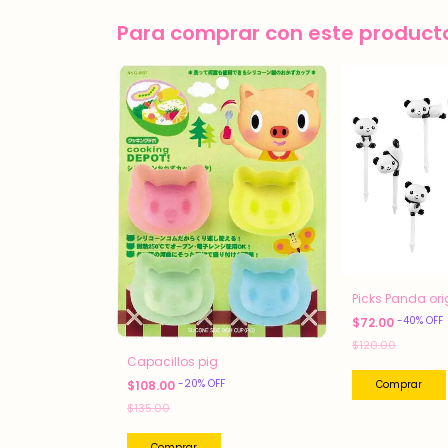
Para comprar con este product
Picks Panda ori
-
40
%
OFF
$72.00
$120.00
Capacillos pig
-
20
%
OFF
$108.00
$135.00