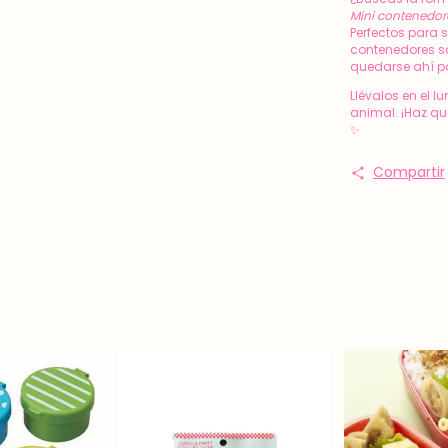
¿Buscas la form
Mini contenedor
Perfectos para 
contenedores s
quedarse ahí p
Llévalos en el 
animal. ¡Haz que
✨
Compartir