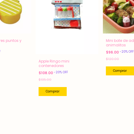
res puntos y
Mini bote de a
animalitos
F
-
20
%
OFF
$96.00
$120.00
Apple Ringo mini
contenedores
-
20
%
OFF
$108.00
$135.00