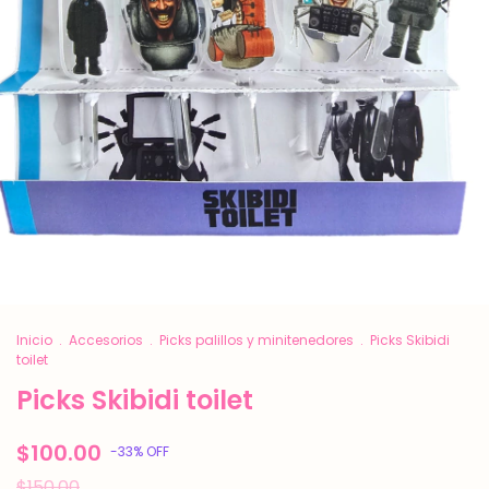
Inicio
.
Accesorios
.
Picks palillos y minitenedores
.
Picks Skibidi
toilet
Picks Skibidi toilet
$100.00
-
33
%
OFF
$150.00