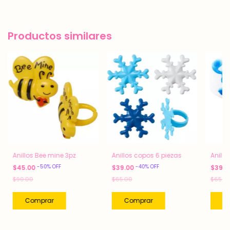
Productos similares
Anillos Bee mine 3pz
Anillos copos 6 piezas
Anillo
-
50
%
OFF
-
40
%
OFF
$45.00
$39.00
$39.
$90.00
$65.00
$65.0