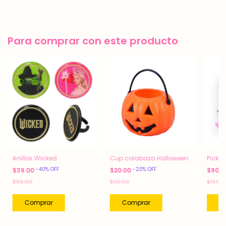
Para comprar con este producto
Anillos Wicked
Cup calabaza Halloween
Picks
-
40
%
OFF
-
20
%
OFF
$39.00
$20.00
$90.
$65.00
$25.00
$150.0