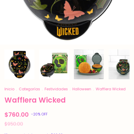
Inicio
.
Categorías
.
Festividades
.
Halloween
.
Wafflera Wicked
Wafflera Wicked
$760.00
-
20
%
OFF
$950.00