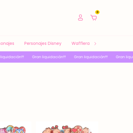
0
sonajes
Personajes Disney
Waffleras y Sandwicheras
!
Gran liquidación!!!
Gran liquidación!!!
Gran liquidación!!!