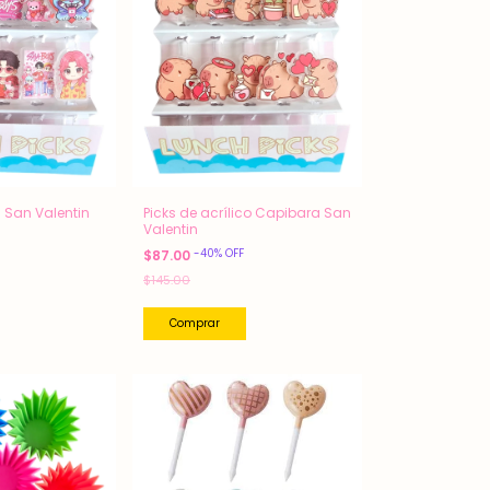
s San Valentin
Picks de acrílico Capibara San
Valentin
-
40
%
OFF
$87.00
$145.00