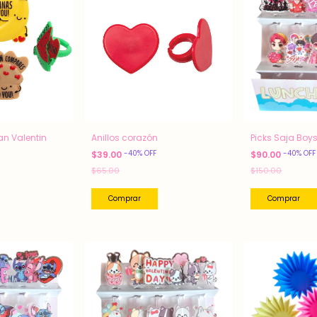
an Valentin
Anillos corazón
Picks Saja Boy
-
40
%
OFF
-
40
%
OFF
$39.00
$90.00
$65.00
$150.00