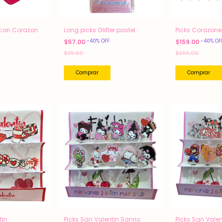
icon Corazon
Long picks Glitter pastel
Picks Corazone
-
40
%
OFF
-
40
%
OF
$57.00
$159.00
$95.00
$265.00
tin
Picks San Valentin Sanrio
Picks San Valen