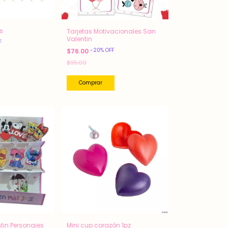
s
Tarjetas Motivacionales San
Valentin
F
-
20
%
OFF
$76.00
$95.00
tin Personajes
Mini cup corazón 1pz