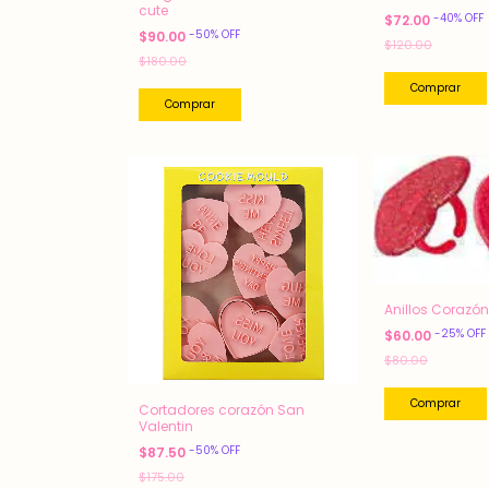
cute
-
40
%
OFF
$72.00
-
50
%
OFF
$90.00
$120.00
$180.00
Anillos Corazón 
-
25
%
OFF
$60.00
$80.00
Cortadores corazón San
Valentin
-
50
%
OFF
$87.50
$175.00