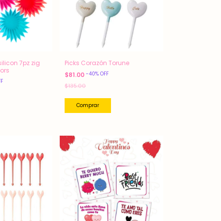
ilicon 7pz zig
Picks Corazón Torune
lors
-
40
%
OFF
$81.00
FF
$135.00