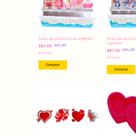
Picks de acrílico San Valentin
Picks de acrílic
Valentin
-
40
%
OFF
$87.00
-
40
%
OFF
$87.00
$145.00
$145.00