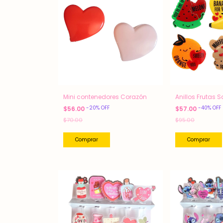
Mini contenedores Corazón
Anillos Frutas S
-
20
%
OFF
-
40
%
OFF
$56.00
$57.00
$70.00
$95.00