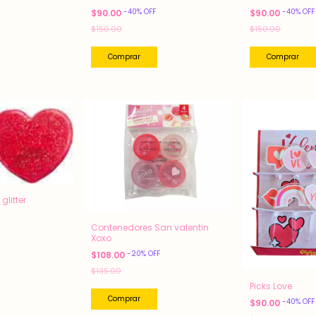
-
40
%
OFF
-
40
%
OFF
$90.00
$90.00
$150.00
$150.00
glitter
Contenedores San valentin
Xoxo
-
20
%
OFF
$108.00
$135.00
Picks Love
-
40
%
OFF
$90.00