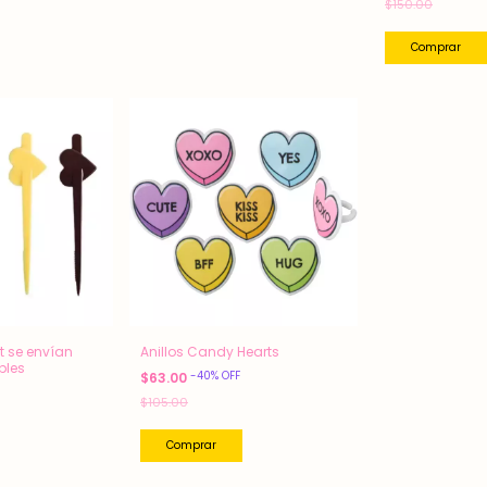
$150.00
t se envían
Anillos Candy Hearts
bles
-
40
%
OFF
$63.00
$105.00