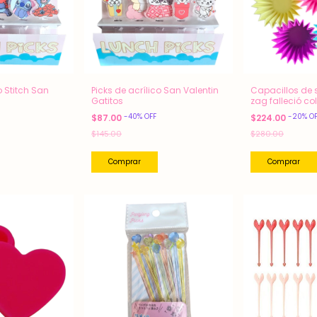
o Stitch San
Picks de acrílico San Valentin
Capacillos de s
Gatitos
zag falleció co
-
40
%
OFF
-
20
%
O
$87.00
$224.00
$145.00
$280.00