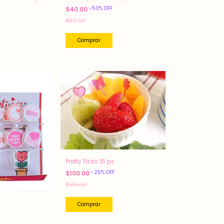
-
50
%
OFF
$40.00
$80.00
Pretty Picks 15 pz
-
26
%
OFF
$100.00
$135.00