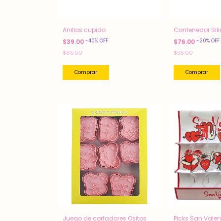
Anillos cupido
Contenedor Sil
-
40
%
OFF
-
20
%
OFF
$39.00
$76.00
$65.00
$95.00
Comprar
Juego de cortadores Ositos
Picks San Valen